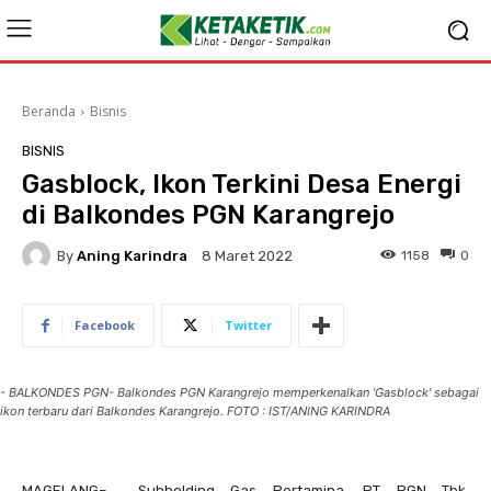
Beranda
Bisnis
BISNIS
Gasblock, Ikon Terkini Desa Energi
di Balkondes PGN Karangrejo
By
Aning Karindra
1158
0
8 Maret 2022
Facebook
Twitter
- BALKONDES PGN- Balkondes PGN Karangrejo memperkenalkan 'Gasblock' sebagai
ikon terbaru dari Balkondes Karangrejo. FOTO : IST/ANING KARINDRA
MAGELANG– Subholding Gas Pertamina, PT PGN Tbk,