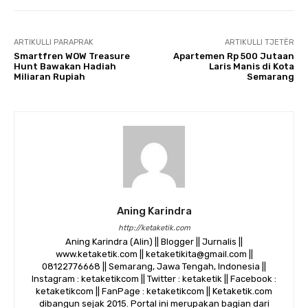
ARTIKULLI PARAPRAK
ARTIKULLI TJETËR
Smartfren WOW Treasure
Apartemen Rp 500 Jutaan
Hunt Bawakan Hadiah
Laris Manis di Kota
Miliaran Rupiah
Semarang
Aning Karindra
http://ketaketik.com
Aning Karindra (Alin) || Blogger || Jurnalis ||
www.ketaketik.com || ketaketikita@gmail.com ||
08122776668 || Semarang, Jawa Tengah, Indonesia ||
Instagram : ketaketikcom || Twitter : ketaketik || Facebook :
ketaketikcom || FanPage : ketaketikcom || Ketaketik.com
dibangun sejak 2015. Portal ini merupakan bagian dari