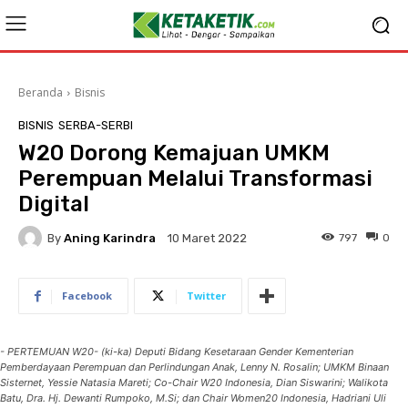
Beranda
Bisnis
BISNIS
SERBA-SERBI
W20 Dorong Kemajuan UMKM
Perempuan Melalui Transformasi
Digital
By
Aning Karindra
797
0
10 Maret 2022
Facebook
Twitter
- PERTEMUAN W20- (ki-ka) Deputi Bidang Kesetaraan Gender Kementerian
Pemberdayaan Perempuan dan Perlindungan Anak, Lenny N. Rosalin; UMKM Binaan
Sisternet, Yessie Natasia Mareti; Co-Chair W20 Indonesia, Dian Siswarini; Walikota
Batu, Dra. Hj. Dewanti Rumpoko, M.Si; dan Chair Women20 Indonesia, Hadriani Uli