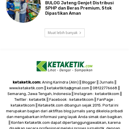
BULOG Jateng Genjot Distribusi
SPHP dan Beras Premium, Stok
Dipastikan Aman
Muat lebih banyak
ketaketik.com:
Aning Karindra (Alin) || Blogger || Jurnalis ||
www.ketaketik.com || ketaketikita@gmail.com || 08122776668 ||
Semarang, Jawa Tengah, Indonesia || Instagram : ketaketikcom ||
Twitter : ketaketik || Facebook : ketaketikcom || FanPage :
ketaketikcom || Ketaketik.com dibangun sejak 2015. Portal ini
merupakan bagian dari aktifitas blog jurnalis yang dikelola pribadi
dan mengabarkan informasi yang layak Anda simak dan bagikan.
|| Konten Ketaketik.com dapat dipertanggungjawabkan, karena
disajikan secara profesional melalui proses jurnalistik, dengan