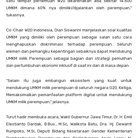
satu tempat pertemuan W20 dikarenakan ada sekitar 14.600
UMKM dimana 60% nya dimiliki/dijalankan oleh perempuan,”
tukasnya.
Co-Chair W20 Indonesia, Dian Siswarini menjelaskan soal kualitas
UMKM yang dimiliki oleh perempuan sebagai salah satu cara
menghapuskan diskriminasi terhadap perempuan. Seluruh
elemen dan pemangku kepentingan sebaiknya dapat mendukung
UMKM milik Perempuan sebagai bagian dari strategi pemulihan
dan pertumbuhan ekonomi inklusif di saat ini dan di masa depan.
“Selain itu juga embangun ekosistem yang kuat untuk
mendukung UMKM milik perempuan di seluruh negara G20. Ketiga,
Memaksimalkan pemanfaatan platform digital untuk mendukung
UMKM milik perempuan,” jelasnya.
Turut hadir membuka acara, Wakil Gubernur Jawa Timur, Dr. H. Emil
Elestianto Dardak, B.Bus., M.Sc, Walikota Batu, Dra. Hj. Dewanti
Rumpoko, M.Si, Deputi Bidang Kesetaraan Gender Kementerian