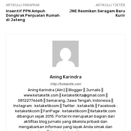
ARTIKULLI PARAPRAK
ARTIKULLI TJETËR
Insentif PPN Ampuh
JNE Resmikan Seragam Baru
Dongkrak Penjualan Rumah
Kurir
di Jateng
Aning Karindra
http://ketaketik.com
Aning Karindra (Alin) || Blogger || Jurnalis ||
www.ketaketik.com || ketaketikita@gmail.com ||
08122776668 || Semarang, Jawa Tengah, Indonesia ||
Instagram : ketaketikcom || Twitter : ketaketik || Facebook :
ketaketikcom || FanPage : ketaketikcom || Ketaketik.com
dibangun sejak 2015. Portal ini merupakan bagian dari
aktifitas blog jurnalis yang dikelola pribadi dan
mengabarkan informasi yang layak Anda simak dan