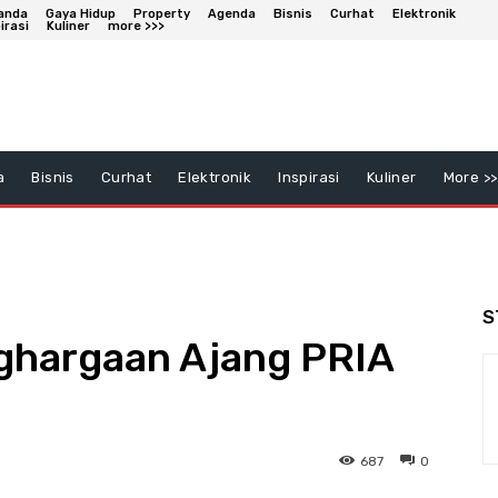
anda
Gaya Hidup
Property
Agenda
Bisnis
Curhat
Elektronik
irasi
Kuliner
more >>>
a
Bisnis
Curhat
Elektronik
Inspirasi
Kuliner
More >>
S
ghargaan Ajang PRIA
687
0