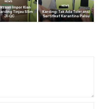
NEWS
NEWS
ksaan Impor Kian
Karding Tinjau SSm
Karding: Tak Ada Toleransi
JI-QC
Sertifikat Karantina Palsu
Nama:*