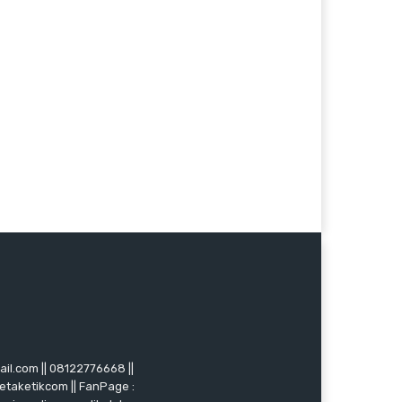
mail.com || 08122776668 ||
ketaketikcom || FanPage :