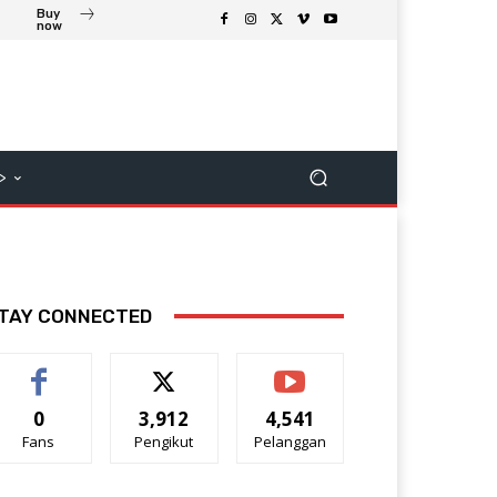
Buy
now
>
TAY CONNECTED
0
3,912
4,541
Fans
Pengikut
Pelanggan