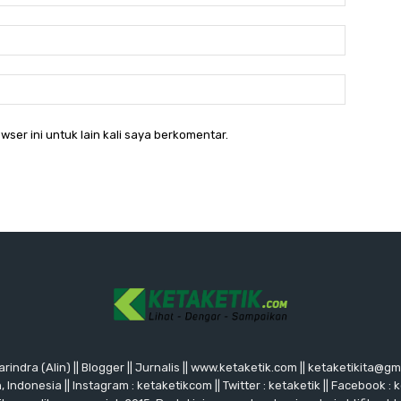
Email:*
Website:
wser ini untuk lain kali saya berkomentar.
rindra (Alin) || Blogger || Jurnalis || www.ketaketik.com || ketaketikita@g
ndonesia || Instagram : ketaketikcom || Twitter : ketaketik || Facebook : 