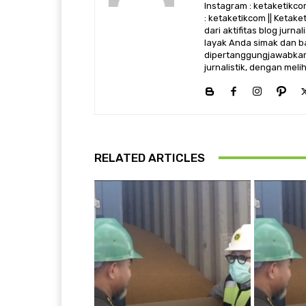
Instagram : ketaketikcom
: ketaketikcom || Ketak
dari aktifitas blog jurn
layak Anda simak dan ba
dipertanggungjawabkan,
jurnalistik, dengan mel
RELATED ARTICLES