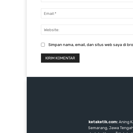
Simpan nama, email, dan situs web saya di bro
ketaketik.com:
Aning Ka
Semarang, Jawa Tengah, I