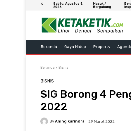
Sabtu, Agustus 8,
Masuk /
Ber
C
2026
Bergabung
Insp
Beranda
Gaya Hidup
Property
Agend
Beranda
Bisnis
BISNIS
SIG Borong 4 Pen
2022
By
Aning Karindra
29 Maret 2022