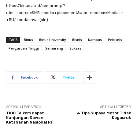
https://binus.ac.id/semarang/?
utm_source=SMB+media+placement&utm_medium=Media+-
+BU,” tandasnya. (aln)
TAGS
Binus
Binus University
Bisnis
Kampus
Pebisnis
Perguruan Tinggi
Semarang
Sukses
Facebook
Twitter
ARTIKULLI PARAPRAK
ARTIKULLI TJETËR
TIOC Telkom dapat
4 Tips Supaya Motor Tidak
Kunjungan Dewan
Kegasruk
Ketahanan Nasional RI