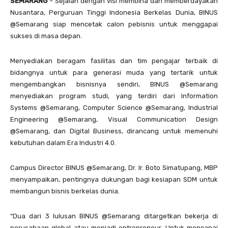
SEMARANG
– Sejalan dengan visi membina dan memberdayakan
Nusantara, Perguruan Tinggi Indonesia Berkelas Dunia, BINUS
@Semarang siap mencetak calon pebisnis untuk menggapai
sukses di masa depan.
Menyediakan beragam fasilitas dan tim pengajar terbaik di
bidangnya untuk para generasi muda yang tertarik untuk
mengembangkan bisnisnya sendiri, BINUS @Semarang
menyediakan program studi, yang terdiri dari Information
Systems @Semarang, Computer Science @Semarang, Industrial
Engineering @Semarang, Visual Communication Design
@Semarang, dan Digital Business, dirancang untuk memenuhi
kebutuhan dalam Era Industri 4.0.
Campus Director BINUS @Semarang, Dr. Ir. Boto Simatupang, MBP
menyampaikan, pentingnya dukungan bagi kesiapan SDM untuk
membangun bisnis berkelas dunia.
“Dua dari 3 lulusan BINUS @Semarang ditargetkan bekerja di
perusahaan global atau menjadi entrepreneur. Untuk mencapai