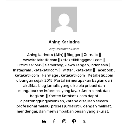
Aning Karindra
http://ketaketik.com
Aning Karindra (Alin) || Blogger || Jurnalis ||
www.ketaketik.com || ketaketikita@gmail.com ||
08122776668 || Semarang, Jawa Tengah, Indonesia ||
Instagram : ketaketikcom || Twitter : ketaketik || Facebook :
ketaketikcom || FanPage : ketaketikcom || Ketaketik.com
dibangun sejak 2015. Portal ini merupakan bagian dari
aktifitas blog jurnalis yang dikelola pribadi dan
mengabarkan informasi yang layak Anda simak dan
bagikan. || Konten Ketaketik.com dapat
dipertanggungjawabkan, karena disajikan secara
profesional melalui proses jurnalistik, dengan melihat,
mendengar, dan menyampaikan pesan yang akurat. ||