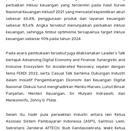
perbaikan inklusi keuangan yang tercermin pada hasil Survei
Nasional Keuangan Inklusif 2021 yang mencatat kepemilikan akun
sebesar 65,4%, penggunaan produk dan layanan keuangan
sebesar 83,6%. Angka tersebut menunjukkan perbaikan inklusi
keuangan, sehingga timbul optimisme tercapainya target inklusi
keuangan sebesar 90% pada tahun 2024.
Pada acara pembukaan tersebut juga dilaksanakan Leader’s Talk
bertajuk Advancing Digital Economy and Finance: Synergistic and
Inclusive Ecosystem for Accelerated Recovery sejalan dengan
tema FEKDI 2022, serta Casual Talk bertema Dukungan Industri
dalam Inisiatif Pengembangan Ekonomi dan Keuangan Digital
Nasional. Diskusi turut menghadirkan Menko Marves, Luhut Binsar
Panjaitan, Menteri Keuangan, Sri Mulyani Indrawati, dan
Menkominfo, Johny G. Plate.
Selain itu, hadir pula perwakilan industri antara lain Ketua
Asosiasi Sistem Pembayaran Indonesia (ASPI), Santoso Liem,
Sekretaris Jenderal AFTECH, Budi Gandasoebrata, Wakil Ketua