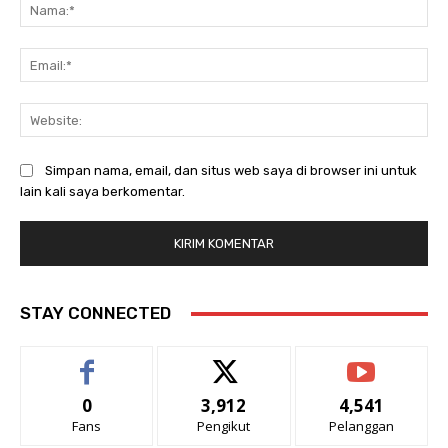
Na
Ema
Web
Simpan nama, email, dan situs web saya di browser ini untuk
lain kali saya berkomentar.
STAY CONNECTED
0
3,912
4,541
Fans
Pengikut
Pelanggan