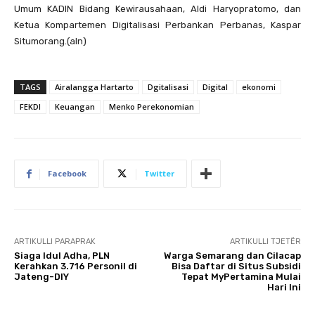
Umum KADIN Bidang Kewirausahaan, Aldi Haryopratomo, dan
Ketua Kompartemen Digitalisasi Perbankan Perbanas, Kaspar
Situmorang.(aln)
TAGS
Airalangga Hartarto
Dgitalisasi
Digital
ekonomi
FEKDI
Keuangan
Menko Perekonomian
Facebook
Twitter
ARTIKULLI PARAPRAK
ARTIKULLI TJETËR
Siaga Idul Adha, PLN
Warga Semarang dan Cilacap
Kerahkan 3.716 Personil di
Bisa Daftar di Situs Subsidi
Jateng-DIY
Tepat MyPertamina Mulai
Hari Ini