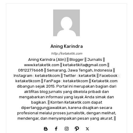
Aning Karindra
http://ketaketik.com
Aning Karindra (Alin) || Blogger || Jurnalis ||
www.ketaketik.com || ketaketikita@gmail.com ||
08122776668 || Semarang, Jawa Tengah, Indonesia ||
Instagram : ketaketikcom || Twitter : ketaketik || Facebook :
ketaketikcom || FanPage : ketaketikcom || Ketaketik.com
dibangun sejak 2015. Portal ini merupakan bagian dari
aktifitas blog jurnalis yang dikelola pribadi dan
mengabarkan informasi yang layak Anda simak dan
bagikan. || Konten Ketaketik.com dapat
dipertanggungjawabkan, karena disajikan secara
profesional melalui proses jurnalistik, dengan melihat,
mendengar, dan menyampaikan pesan yang akurat. ||