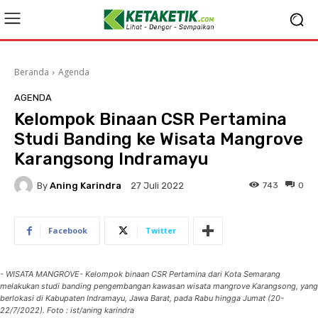
Beranda
Agenda
AGENDA
Kelompok Binaan CSR Pertamina
Studi Banding ke Wisata Mangrove
Karangsong Indramayu
By
Aning Karindra
743
0
27 Juli 2022
Facebook
Twitter
- WISATA MANGROVE- Kelompok binaan CSR Pertamina dari Kota Semarang
melakukan studi banding pengembangan kawasan wisata mangrove Karangsong, yang
berlokasi di Kabupaten Indramayu, Jawa Barat, pada Rabu hingga Jumat (20-
22/7/2022). Foto : ist/aning karindra