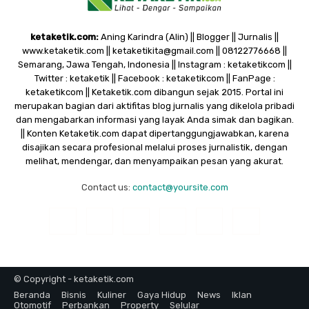
ketaketik.com:
Aning Karindra (Alin) || Blogger || Jurnalis ||
www.ketaketik.com || ketaketikita@gmail.com || 08122776668 ||
Semarang, Jawa Tengah, Indonesia || Instagram : ketaketikcom ||
Twitter : ketaketik || Facebook : ketaketikcom || FanPage :
ketaketikcom || Ketaketik.com dibangun sejak 2015. Portal ini
merupakan bagian dari aktifitas blog jurnalis yang dikelola pribadi
dan mengabarkan informasi yang layak Anda simak dan bagikan.
|| Konten Ketaketik.com dapat dipertanggungjawabkan, karena
disajikan secara profesional melalui proses jurnalistik, dengan
melihat, mendengar, dan menyampaikan pesan yang akurat.
Contact us:
contact@yoursite.com
© Copyright - ketaketik.com
Beranda
Bisnis
Kuliner
Gaya Hidup
News
Iklan
Otomotif
Perbankan
Property
Selular