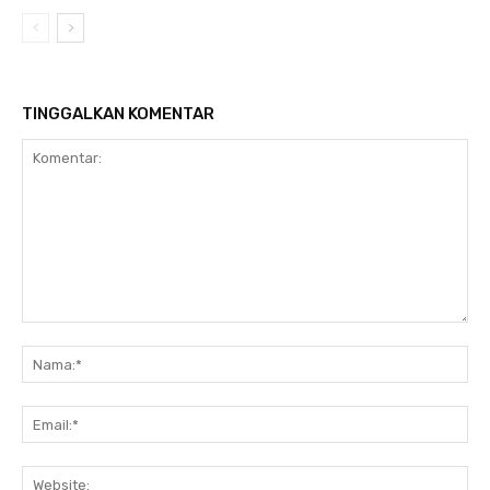
TINGGALKAN KOMENTAR
Komentar:
Na
Ema
Web