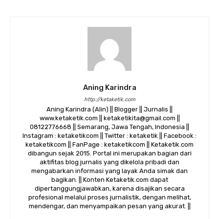
Aning Karindra
http://ketaketik.com
Aning Karindra (Alin) || Blogger || Jurnalis ||
www.ketaketik.com || ketaketikita@gmail.com ||
08122776668 || Semarang, Jawa Tengah, Indonesia ||
Instagram : ketaketikcom || Twitter : ketaketik || Facebook :
ketaketikcom || FanPage : ketaketikcom || Ketaketik.com
dibangun sejak 2015. Portal ini merupakan bagian dari
aktifitas blog jurnalis yang dikelola pribadi dan
mengabarkan informasi yang layak Anda simak dan
bagikan. || Konten Ketaketik.com dapat
dipertanggungjawabkan, karena disajikan secara
profesional melalui proses jurnalistik, dengan melihat,
mendengar, dan menyampaikan pesan yang akurat. ||