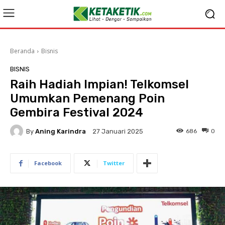
Beranda
Bisnis
BISNIS
Raih Hadiah Impian! Telkomsel
Umumkan Pemenang Poin
Gembira Festival 2024
By
Aning Karindra
686
0
27 Januari 2025
Facebook
Twitter