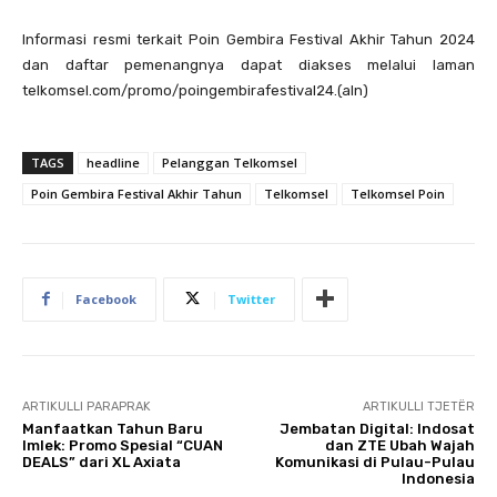
Informasi resmi terkait Poin Gembira Festival Akhir Tahun 2024
dan daftar pemenangnya dapat diakses melalui laman
telkomsel.com/promo/poingembirafestival24.(aln)
TAGS
headline
Pelanggan Telkomsel
Poin Gembira Festival Akhir Tahun
Telkomsel
Telkomsel Poin
Facebook
Twitter
ARTIKULLI PARAPRAK
ARTIKULLI TJETËR
Manfaatkan Tahun Baru
Jembatan Digital: Indosat
Imlek: Promo Spesial “CUAN
dan ZTE Ubah Wajah
DEALS” dari XL Axiata
Komunikasi di Pulau-Pulau
Indonesia