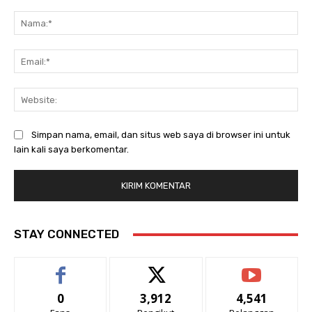
Komentar:
Na
Ema
Web
Simpan nama, email, dan situs web saya di browser ini untuk
lain kali saya berkomentar.
STAY CONNECTED
0
3,912
4,541