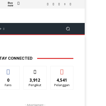
Buy
now
>
TAY CONNECTED
0
3,912
4,541
Fans
Pengikut
Pelanggan
- Advertisement -