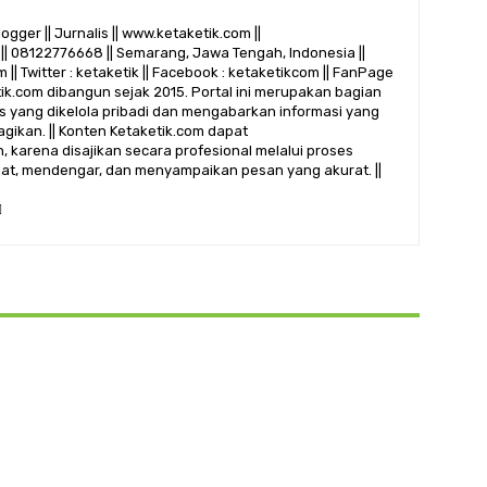
logger || Jurnalis || www.ketaketik.com ||
|| 08122776668 || Semarang, Jawa Tengah, Indonesia ||
 || Twitter : ketaketik || Facebook : ketaketikcom || FanPage
etik.com dibangun sejak 2015. Portal ini merupakan bagian
alis yang dikelola pribadi dan mengabarkan informasi yang
gikan. || Konten Ketaketik.com dapat
 karena disajikan secara profesional melalui proses
ihat, mendengar, dan menyampaikan pesan yang akurat. ||