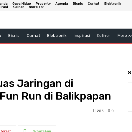
anda
Gaya Hidup
Property
Agenda
Bisnis
Curhat
Elektronik
irasi
Kuliner
more >>>
a
Bisnis
Curhat
Elektronik
Inspirasi
Kuliner
More >>
S
s Jaringan di
 Fun Run di Balikpapan
255
0
nterest
WhatsApp