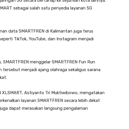
ringan 5G secara bertahap ke sejumlah kota lainnya.
SMART sebagai salah satu penyedia layanan 5G
anan data SMARTFREN di Kalimantan juga terus
m seperti TikTok, YouTube, dan Instagram menjadi
gan, SMARTFREN menggelar SMARTFREN Fun Run
n tersebut menjadi ajang olahraga sekaligus sarana
kat.
XLSMART, Astiyanto Tri Muktiwibowo, mengatakan
perkenalkan layanan SMARTFREN secara lebih dekat
a juga dapat merasakan langsung pengalaman