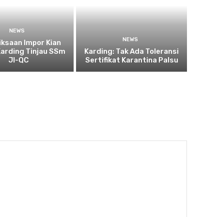
NEWS
NEWS
ksaan Impor Kian
Karding Tinjau SSm
Karding: Tak Ada Toleransi
JI-QC
Sertifikat Karantina Palsu