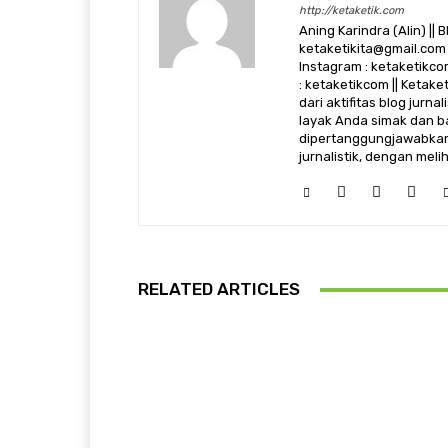
http://ketaketik.com
Aning Karindra (Alin) || B
ketaketikita@gmail.com 
Instagram : ketaketikcom
: ketaketikcom || Ketak
dari aktifitas blog jurn
layak Anda simak dan ba
dipertanggungjawabkan,
jurnalistik, dengan mel
RELATED ARTICLES