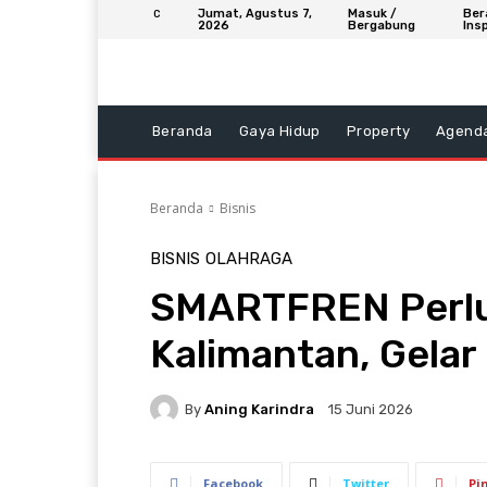
Jumat, Agustus 7,
Masuk /
Ber
C
2026
Bergabung
Insp
Beranda
Gaya Hidup
Property
Agend
Beranda
Bisnis
BISNIS
OLAHRAGA
SMARTFREN Perlua
Kalimantan, Gelar
By
Aning Karindra
15 Juni 2026
Facebook
Twitter
Pi