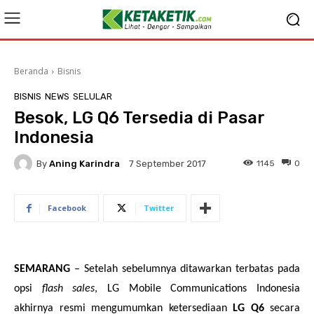
Beranda
Bisnis
BISNIS
NEWS
SELULAR
Besok, LG Q6 Tersedia di Pasar
Indonesia
By
Aning Karindra
1145
0
7 September 2017
Facebook
Twitter
SEMARANG
– Setelah sebelumnya ditawarkan terbatas pada
opsi
flash sales
, LG Mobile Communications Indonesia
akhirnya resmi mengumumkan ketersediaan
LG Q6
secara