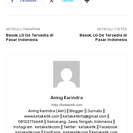
Facebook
Twitter
ARTIKULLI PARAPRAK
ARTIKULLI TJETËR
Besok, LG Q6 Tersedia di
Besok, LG Q6 Tersedia di
Pasar Indonesia
Pasar Indonesia
Aning Karindra
http://ketaketik.com
Aning Karindra (Alin) || Blogger || Jurnalis ||
www.ketaketik.com || ketaketikita@gmail.com ||
08122776668 || Semarang, Jawa Tengah, Indonesia ||
Instagram : ketaketikcom || Twitter : ketaketik || Facebook :
ketaketikcom || FanPage : ketaketikcom || Ketaketik.com