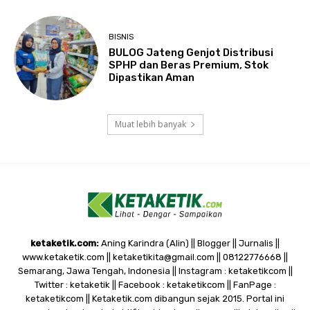
BISNIS
BULOG Jateng Genjot Distribusi
SPHP dan Beras Premium, Stok
Dipastikan Aman
Muat lebih banyak
ketaketik.com:
Aning Karindra (Alin) || Blogger || Jurnalis ||
www.ketaketik.com || ketaketikita@gmail.com || 08122776668 ||
Semarang, Jawa Tengah, Indonesia || Instagram : ketaketikcom ||
Twitter : ketaketik || Facebook : ketaketikcom || FanPage :
ketaketikcom || Ketaketik.com dibangun sejak 2015. Portal ini